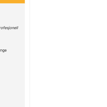
ofesjonell
enge