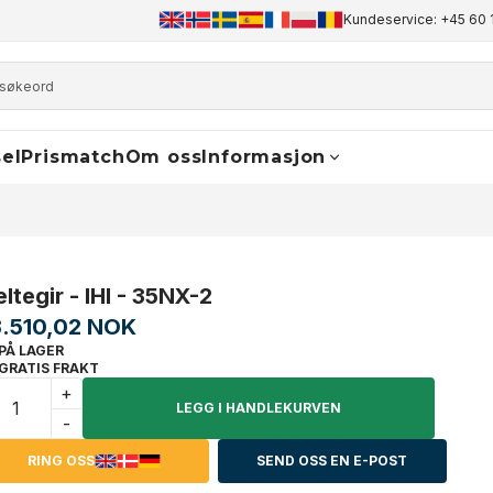
+45 60 17 81 50
info@finaldrive-trackmotors.com
Kundeservice: +45 60 
WhatsA
el
Prismatch
Om oss
Informasjon
ltegir - IHI - 35NX-2
3.510,02 NOK
PÅ LAGER
GRATIS FRAKT
+
LEGG I HANDLEKURVEN
-
RING OSS
SEND OSS EN E-POST