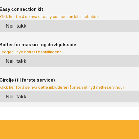
Easy connection kit
Klikk her for å se hva et easy connection kit inneholder
Bolter for maskin- og drivhjulsside
Legge til nye bolter i bestillingen?
Girolje (til første service)
Klikk her for å se hva dette inkluderer (åpnes i et nytt nettleservindu)