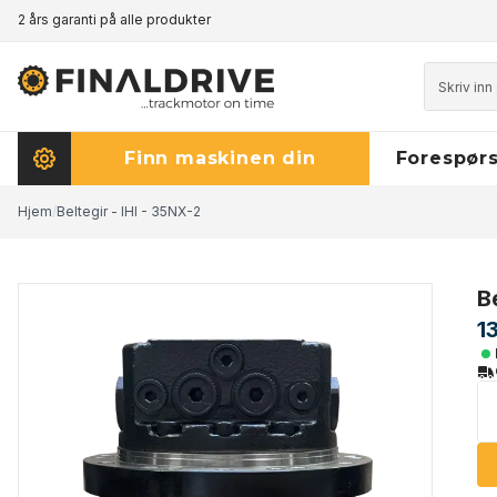
2 års garanti på alle produkter
Prisgaranti - klikk her for å lese mer
Finn maskinen din
Forespørs
Hjem
/
Beltegir - IHI - 35NX-2
Be
1