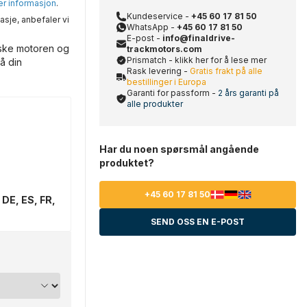
mer informasjon
.
Kundeservice -
+45 60 17 81 50
asje, anbefaler vi
WhatsApp -
+45 60 17 81 50
E-post -
info@finaldrive-
iske motoren og
trackmotors.com
Prismatch - klikk her for å lese mer
å din
Rask levering -
Gratis frakt på alle
bestillinger i Europa
Garanti for passform -
2 års garanti på
alle produkter
Har du noen spørsmål angående
produktet?
+45 60 17 81 50
 DE, ES, FR,
SEND OSS EN E-POST