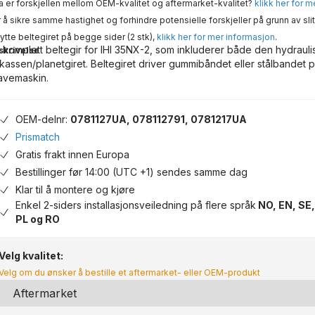
 er forskjellen mellom OEM-kvalitet og aftermarket-kvalitet?
klikk her for 
 å sikre samme hastighet og forhindre potensielle forskjeller på grunn av slit
ytte beltegiret på begge sider (2 stk),
klikk her for mer informasjon
.
 komplett beltegir for IHI 35NX-2, som inkluderer både den hydraul
skrivelse
rkassen/planetgiret. Beltegiret driver gummibåndet eller stålbandet p
avemaskin.
OEM-delnr:
0781127UA, 078112791, 0781217UA
Prismatch
Gratis frakt innen Europa
Bestillinger før 14:00 (UTC +1) sendes samme dag
Klar til å montere og kjøre
Enkel 2-siders installasjonsveiledning på flere språk
NO, EN, SE,
PL og RO
Velg kvalitet:
Velg om du ønsker å bestille et aftermarket- eller OEM-produkt