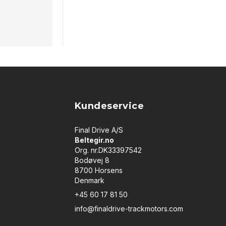
Kundeservice
Final Drive A/S
Beltegir.no
Org. nr.DK33397542
Bodøvej 8
8700 Horsens
Denmark
+45 60 17 81 50
info@finaldrive-trackmotors.com