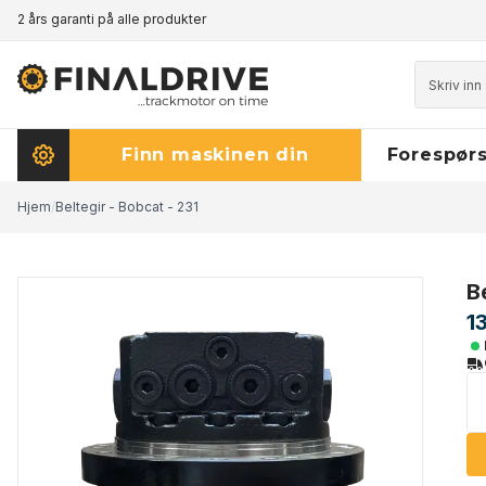
2 års garanti på alle produkter
Prisgaranti - klikk her for å lese mer
Finn maskinen din
Forespørs
Hjem
/
Beltegir - Bobcat - 231
B
1