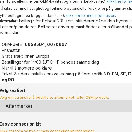
 er forskjellen mellom OEM-kvalitet og aftermarket-kvalitet?
klikk her for 
 å sikre samme hastighet og forhindre potensielle forskjeller på grunn av slit
ytte beltegiret på begge sider (2 stk),
klikk her for mer informasjon
.
 komplett beltegir for Bobcat 231, som inkluderer både den hydraul
skrivelse
rkassen/planetgiret. Beltegiret driver gummibåndet eller stålbandet p
avemaskin.
OEM-delnr:
6659564, 6670667
Prismatch
Gratis frakt innen Europa
Bestillinger før 14:00 (UTC +1) sendes samme dag
Klar til å montere og kjøre
Enkel 2-siders installasjonsveiledning på flere språk
NO, EN, SE, DE
og RO
Velg kvalitet:
Velg om du ønsker å bestille et aftermarket- eller OEM-produkt
Easy connection kit
Klikk her for å se hva et easy connection kit inneholder