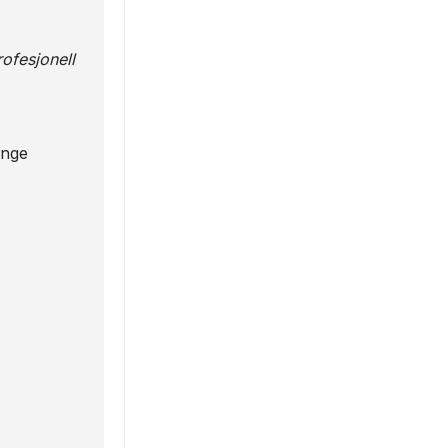
ofesjonell
enge