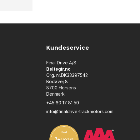
Kundeservice
Final Drive A/S
Beltegir.no
Org. nr.DK33397542
Bodøvej 8
8700 Horsens
Denmark
+45 60 17 81 50
info@finaldrive-trackmotors.com