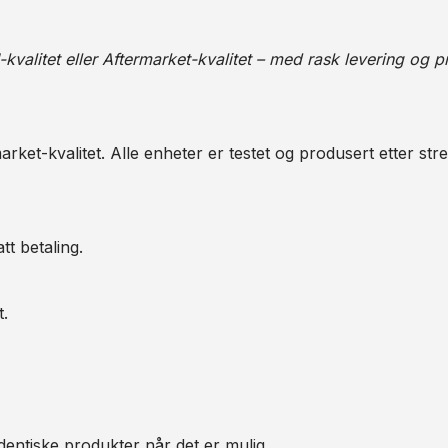
alitet eller Aftermarket-kvalitet – med rask levering og pr
arket-kvalitet. Alle enheter er testet og produsert etter str
tt betaling.
t.
entiske produkter når det er mulig.