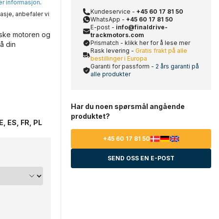
mer informasjon
.
Kundeservice -
+45 60 17 81 50
asje, anbefaler vi
WhatsApp -
+45 60 17 81 50
E-post -
info@finaldrive-
iske motoren og
trackmotors.com
Prismatch - klikk her for å lese mer
å din
Rask levering -
Gratis frakt på alle
bestillinger i Europa
Garanti for passform -
2 års garanti på
alle produkter
Har du noen spørsmål angående
produktet?
, ES, FR, PL
+45 60 17 81 50
SEND OSS EN E-POST