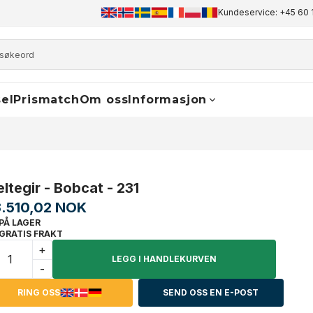
+45 60 17 81 50
info@finaldrive-trackmotors.com
Kundeservice: +45 60 
WhatsA
el
Prismatch
Om oss
Informasjon
eltegir - Bobcat - 231
3.510,02 NOK
PÅ LAGER
GRATIS FRAKT
+
LEGG I HANDLEKURVEN
-
RING OSS
SEND OSS EN E-POST