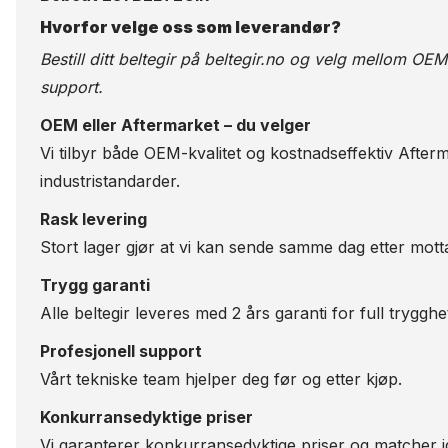
Hvorfor velge oss som leverandør?
Bestill ditt beltegir på
beltegir.no
og velg mellom OEM-kv
support.
OEM eller Aftermarket – du velger
Vi tilbyr både OEM-kvalitet og kostnadseffektiv Afterm
industristandarder.
Rask levering
Stort lager gjør at vi kan sende samme dag etter motta
Trygg garanti
Alle beltegir leveres med 2 års garanti for full trygghe
Profesjonell support
Vårt tekniske team hjelper deg før og etter kjøp.
Konkurransedyktige priser
Vi garanterer konkurransedyktige priser og matcher id