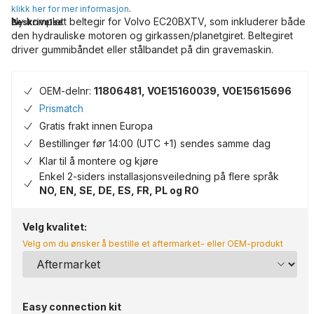
klikk her for mer informasjon
.
Ny komplett beltegir for Volvo EC20BXTV, som inkluderer både
Beskrivelse
den hydrauliske motoren og girkassen/planetgiret. Beltegiret
driver gummibåndet eller stålbandet på din gravemaskin.
OEM-delnr:
11806481, VOE15160039, VOE15615696
Prismatch
Gratis frakt innen Europa
Bestillinger før 14:00 (UTC +1) sendes samme dag
Klar til å montere og kjøre
Enkel 2-siders installasjonsveiledning på flere språk
NO, EN, SE, DE, ES, FR, PL og RO
Velg kvalitet:
Velg om du ønsker å bestille et aftermarket- eller OEM-produkt
Easy connection kit