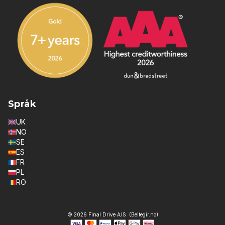
Språk
UK
NO
SE
ES
FR
PL
RO
© 2026 Final Drive A/S. (Beltegir.no)